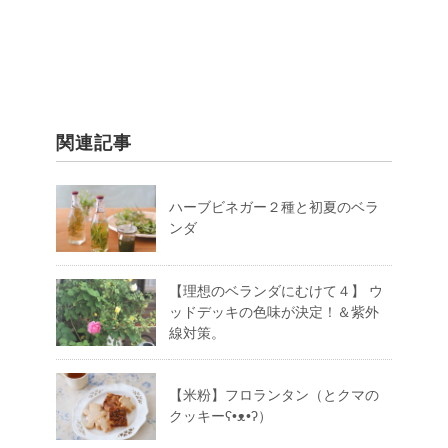
関連記事
ハーブビネガー２種と初夏のベラ
ンダ
【理想のベランダにむけて４】 ウ
ッドデッキの色味が決定！＆紫外
線対策。
【米粉】フロランタン（とクマの
クッキーʕ•ᴥ•ʔ）