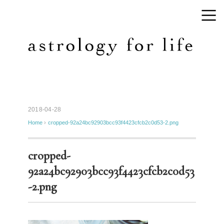
2018-04-28
Home
›
cropped-92a24bc92903bcc93f4423cfcb2c0d53-2.png
cropped-
92a24bc92903bcc93f4423cfcb2c0d53
-2.png