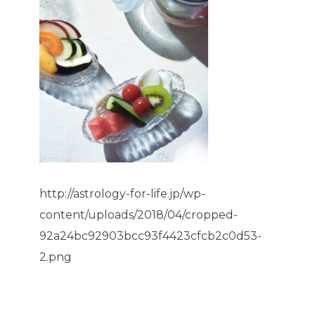
http://astrology-for-life.jp/wp-
content/uploads/2018/04/cropped-
92a24bc92903bcc93f4423cfcb2c0d53-
2.png