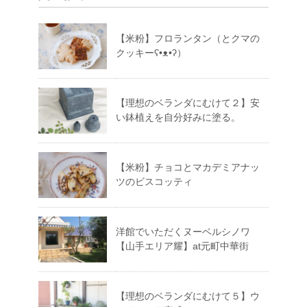
【米粉】フロランタン（とクマの
クッキーʕ•ᴥ•ʔ）
【理想のベランダにむけて２】安
い鉢植えを自分好みに塗る。
【米粉】チョコとマカデミアナッ
ツのビスコッティ
洋館でいただくヌーベルシノワ
【山手エリア耀】at元町中華街
【理想のベランダにむけて５】ウ